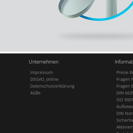
Unternehmen
Informa
Impressum
Preise 
DSGVO_online
Fragen 
Datenschutzerklärung
Fragen 
AGBs
DIN 663
ISO 900
Aufbewa
DIN No
Sicherhe
Aktenei