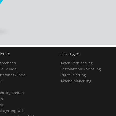
tionen
Leistungen
Berechnen
Akten Vernichtung
Neukunde
Festplattenvernichtung
Bestandskunde
Digitalisierung
99
Akteneinlagerung
1
hrungszeiten
rm
it
nlagerung Wiki