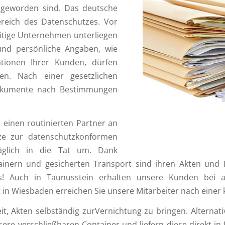
 geworden sind. Das deutsche
ereich des Datenschutzes. Vor
itige Unternehmen unterliegen
 und persönliche Angaben, wie
tionen Ihrer Kunden, dürfen
en. Nach einer gesetzlichen
Dokumente nach Bestimmungen
 einen routinierten Partner an
tze zur datenschutzkonformen
täglich in die Tat um. Dank
ntainern und gesicherten Transport sind ihren Akten und
is! Auch in Taunusstein erhalten unsere Kunden bei a
n Wiesbaden erreichen Sie unsere Mitarbeiter nach einer k
eit, Akten selbständig zurVernichtung zu bringen. Alterna
e verschließbaren Container und liefern diese direkt in I