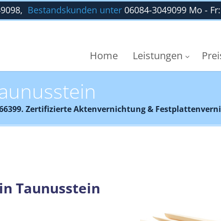
49098,
Bestandskunden unter
06084-3049099 Mo - Fr: 0
Home
Leistungen
Pre
aunusstein
399. Zertifizierte Aktenvernichtung & Festplattenvern
in Taunusstein